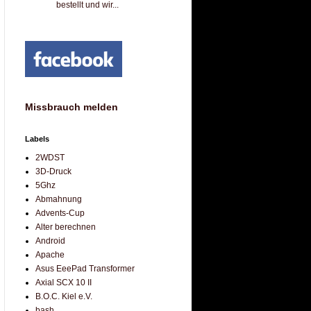
bestellt und wir...
Missbrauch melden
Labels
2WDST
3D-Druck
5Ghz
Abmahnung
Advents-Cup
Alter berechnen
Android
Apache
Asus EeePad Transformer
Axial SCX 10 II
B.O.C. Kiel e.V.
bash