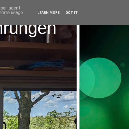
 user-agent
nerate usage
LEARN MORE
GOT IT
hrungen