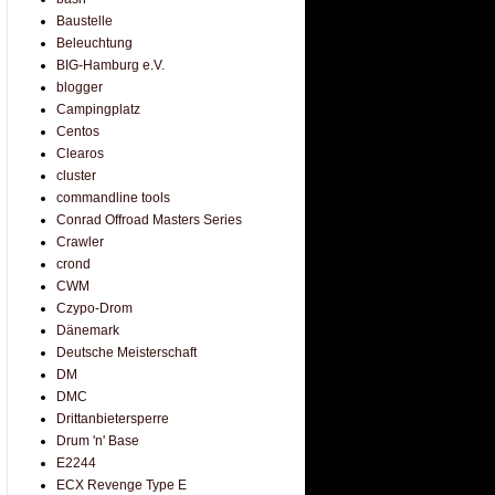
Baustelle
Beleuchtung
BIG-Hamburg e.V.
blogger
Campingplatz
Centos
Clearos
cluster
commandline tools
Conrad Offroad Masters Series
Crawler
crond
CWM
Czypo-Drom
Dänemark
Deutsche Meisterschaft
DM
DMC
Drittanbietersperre
Drum 'n' Base
E2244
ECX Revenge Type E