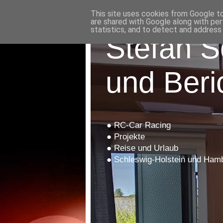
This site uses cookies from Google to 
are shared with Google along with per
statistics, and to detect and address
Stefan S
und Beri
● RC-Car Racing
● Projekte
● Reise und Urlaub
● Schleswig-Holstein und Ham