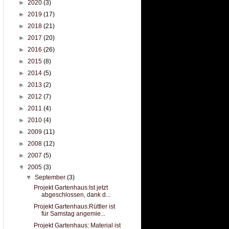
►
2020
(3)
►
2019
(17)
►
2018
(21)
►
2017
(20)
►
2016
(26)
►
2015
(8)
►
2014
(5)
►
2013
(2)
►
2012
(7)
►
2011
(4)
►
2010
(4)
►
2009
(11)
►
2008
(12)
►
2007
(5)
▼
2005
(3)
▼
September
(3)
Projekt Gartenhaus:Ist jetzt
abgeschlossen, dank d...
Projekt Gartenhaus:Rüttler ist
für Samstag angemie...
Projekt Gartenhaus: Material ist