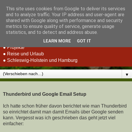
This site uses cookies from Google to deliver its services
Stefan Schluppeck -
and to analyze traffic. Your IP address and user-agent are
shared with Google along with performance and security
Erfahrungen und Berichte
metrics to ensure quality of service, generate usage
statistics, and to detect and address abuse.
● RC-Car Racing
LEARN MORE
GOT IT
● Projekte
● Reise und Urlaub
● Schleswig-Holstein und Hamburg
▼
Thunderbird und Google Email Setup
Ich hatte schon früher davon berichtet wie man Thunderbird
so einrichtet damit man damit Emails über Google senden
kann. Vergesst was ich geschrieben das geht jetzt viel
einfacher: