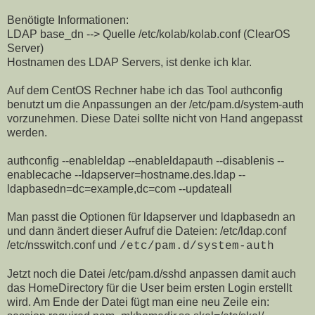
Benötigte Informationen:
LDAP base_dn --> Quelle
/etc/kolab/kolab.conf
(ClearOS
Server)
Hostnamen des LDAP Servers, ist denke ich klar.
Auf dem CentOS Rechner habe ich das Tool
authconfig
benutzt um die Anpassungen an der
/etc/pam.d/system-auth
vorzunehmen. Diese Datei sollte nicht von Hand angepasst
werden.
authconfig --enableldap --enableldapauth --disablenis --
enablecache --ldapserver=hostname.des.ldap --
ldapbasedn=dc=example,dc=com --updateal
l
Man passt die Optionen für ldapserver und ldapbasedn an
und dann ändert dieser Aufruf die Dateien:
/etc/ldap.conf
/etc/nsswitch.conf
und
/etc/pam.d/system-auth
Jetzt noch die Datei
/etc/pam.d/sshd
anpassen damit auch
das HomeDirectory für die User beim ersten Login erstellt
wird. Am Ende der Datei fügt man eine neu Zeile ein: