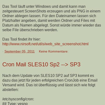
Das Tool läuft unter Windows und damit kann man
zeitgesteuert ScreenShots erzeugen und als PNG in einem
Ordner ablegen lassen. Für den Dateinamen lassen sich
Platzhalter angeben, damit werden Ordner und Files mit
Datum als Namen abgelegt. Sonst würde immer wieder das
selbe File überschrieben werden.
Das Tool findet ihr hier:
http://www.nirsoft.net/utils/web_site_screenshot.html
-
September 05, 2011
Keine Kommentare:
Cron Mail SLES10 Sp2 --> SP3
Nach dem Update von SLES10 SP2 auf SP3 kommt es
dazu das jetzt für jeden erfolgreichen CronJob eine Email
Versand wird. Das ist überflüssig und lässt sich wie folgt
abstellen:
/etc/sysconfig/cron:
## Type: yesno