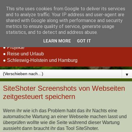
This site uses cookies from Google to deliver its services
Stefan Schluppeck -
and to analyze traffic. Your IP address and user-agent are
shared with Google along with performance and security
Erfahrungen und Berichte
metrics to ensure quality of service, generate usage
statistics, and to detect and address abuse.
● RC-Car Racing
LEARN MORE
GOT IT
● Projekte
● Reise und Urlaub
● Schleswig-Holstein und Hamburg
▼
SiteShoter Screenshots von Webseiten
zeitgesteuert speichern
Wenn ihr wie ich das Problem habt das ihr Nachts eine
automatische Wartung an einer Webseite machen lasst und
überprüfen wollte wie die Seite während dieser Wartung
aussieht dann braucht ihr das Tool SiteShoter.