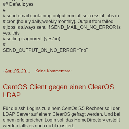
## Default: yes
#
# send email containing output from all successful jobs in
# cron.{hourly,daily,weekly,monthly}. Output from failed
# jobs is always sent. If SEND_MAIL_ON_NO_ERROR is
yes, this
# setting is ignored. (yes/no)
#
SEND_OUTPUT_ON_NO_ERROR="no"
-
April 05, 2011
Keine Kommentare:
CentOS Client gegen einen ClearOS
LDAP
Für die ssh Logins zu einem CentOs 5.5 Rechner soll der
LDAP Server auf einem ClearOS gefragt werden. Und bei
einem erfolgreichen Login soll das HomeDirectory erstellt
werden falls es noch nicht existiert.