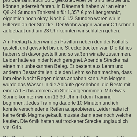
pro Überfahrt auch 50 € gekostet. Aber wir sind flexibel und
können jederzeit fahren. In Dänemark haben wir an einer
Q8-24 Stunden Tankstelle für 1,357 € pro Liter getankt,
eigentlich noch okay. Nach 6 1/2 Stunden waren wir in
Hillerød an der Strecke. Der Wohnwagen war vor Ort schnell
aufgebaut und um 23 Uhr konnten wir schlafen gehen.
Am Freitag haben wir den Pavillon neben den der Kolloffs
gestellt und gewartet bis die Strecke trocken war. Die Killics
haben sich davor gestellt und so saßen wir alle zusammen.
Leider hatte es in der Nach geregnet. Aber die Strecke hat
einen mir unbekannten Belag. Er besteht aus Lehm und
anderen Bestandteilen, die den Lehm so hart machen, dass
ihm eine Nacht Regen nichts anhaben kann. Am Morgen
wurde das Wasser in die Abläufe geschoben, die Reste mit
einer Art Schwämmen am Stiel aufgenommen. Mit etwas
Sonne konnten wir um 13:30 Uhr mit dem Training
beginnen. Jedes Training dauerte 10 Minuten und ich
konnte verschiedene Reifen ausprobieren. Leider hatte ich
keine 6mik Magma gekauft, musste dann aber noch welche
kaufen. Die 6mik hatten auf trockener Strecke unglaublich
viel Grip.