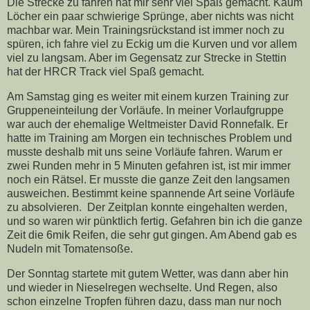
Die Strecke zu fahren hat mir sehr viel Spaß gemacht. Kaum
Löcher ein paar schwierige Sprünge, aber nichts was nicht
machbar war. Mein Trainingsrückstand ist immer noch zu
spüren, ich fahre viel zu Eckig um die Kurven und vor allem
viel zu langsam. Aber im Gegensatz zur Strecke in Stettin
hat der HRCR Track viel Spaß gemacht.
Am Samstag ging es weiter mit einem kurzen Training zur
Gruppeneinteilung der Vorläufe. In meiner Vorlaufgruppe
war auch der ehemalige Weltmeister David Ronnefalk. Er
hatte im Training am Morgen ein technisches Problem und
musste deshalb mit uns seine Vorläufe fahren. Warum er
zwei Runden mehr in 5 Minuten gefahren ist, ist mir immer
noch ein Rätsel. Er musste die ganze Zeit den langsamen
ausweichen. Bestimmt keine spannende Art seine Vorläufe
zu absolvieren. Der Zeitplan konnte eingehalten werden,
und so waren wir pünktlich fertig. Gefahren bin ich die ganze
Zeit die 6mik Reifen, die sehr gut gingen. Am Abend gab es
Nudeln mit Tomatensoße.
Der Sonntag startete mit gutem Wetter, was dann aber hin
und wieder in Nieselregen wechselte. Und Regen, also
schon einzelne Tropfen führen dazu, dass man nur noch