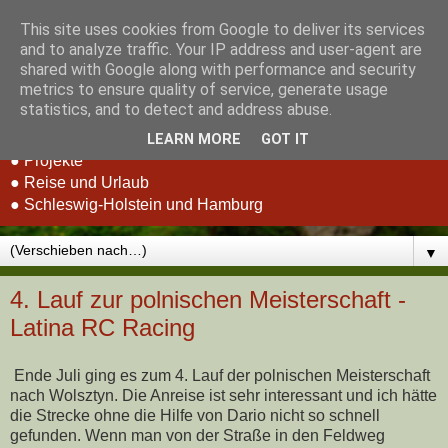
This site uses cookies from Google to deliver its services
Stefan Schluppeck -
and to analyze traffic. Your IP address and user-agent are
shared with Google along with performance and security
Erfahrungen und Berichte
metrics to ensure quality of service, generate usage
statistics, and to detect and address abuse.
● RC-Car Racing
LEARN MORE
GOT IT
● Projekte
● Reise und Urlaub
● Schleswig-Holstein und Hamburg
▼
4. Lauf zur polnischen Meisterschaft -
Latina RC Racing
Ende Juli ging es zum 4. Lauf der polnischen Meisterschaft
nach Wolsztyn. Die Anreise ist sehr interessant und ich hätte
die Strecke ohne die Hilfe von Dario nicht so schnell
gefunden. Wenn man von der Straße in den Feldweg