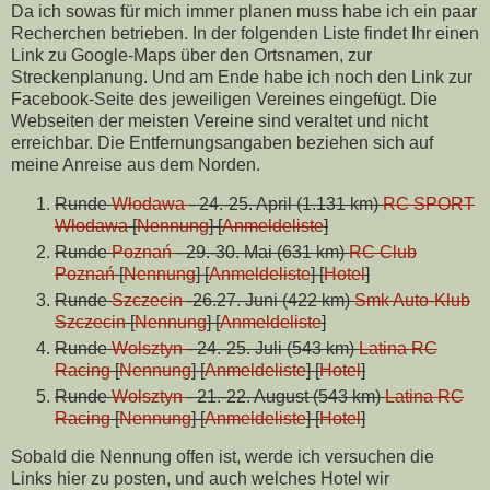
Da ich sowas für mich immer planen muss habe ich ein paar
Recherchen betrieben. In der folgenden Liste findet Ihr einen
Link zu Google-Maps über den Ortsnamen, zur
Streckenplanung. Und am Ende habe ich noch den Link zur
Facebook-Seite des jeweiligen Vereines eingefügt. Die
Webseiten der meisten Vereine sind veraltet und nicht
erreichbar. Die Entfernungsangaben beziehen sich auf
meine Anreise aus dem Norden.
Runde
Włodawa
- 24.-25. April (1.131 km)
RC SPORT
Włodawa
[
Nennung
] [
Anmeldeliste
]
Runde
Poznań
- 29.-30. Mai (631 km)
RC Club
Poznań
[
Nennung
] [
Anmeldeliste
] [
Hotel
]
Runde
Szczecin
-26.27. Juni (422 km)
Smk Auto-Klub
Szczecin
[
Nennung
] [
Anmeldeliste
]
Runde
Wolsztyn
- 24.-25. Juli (543 km)
Latina RC
Racing
[
Nennung
] [
Anmeldeliste
] [
Hotel
]
Runde
Wolsztyn
- 21.-22. August (543 km)
Latina RC
Racing
[
Nennung
] [
Anmeldeliste
] [
Hotel
]
Sobald die Nennung offen ist, werde ich versuchen die
Links hier zu posten, und auch welches Hotel wir