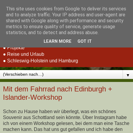
This site uses cookies from Google to deliver its services
Stefan Schluppeck -
and to analyze traffic. Your IP address and user-agent are
shared with Google along with performance and security
Erfahrungen und Berichte
metrics to ensure quality of service, generate usage
statistics, and to detect and address abuse.
● RC-Car Racing
LEARN MORE
GOT IT
● Projekte
● Reise und Urlaub
● Schleswig-Holstein und Hamburg
▼
Mit dem Fahrrad nach Edinburgh +
Islander-Workshop
Schon zu Hause haben wir überlegt, was ein schönes
Souvenir aus Schottland sein könnte. Über Instagram habe
ich von einem Workshop gelesen, bei dem man eine Tasche
machen kann. Das hat uns gut gefallen und ich habe den