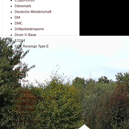
Czypo-Drom
Dänemark
Deutsche Meisterschaft
DM
DMC
Drittanbietersperre
Drum 'n' Base
E2244
ECX Revenge Type E
EFRA
EM
EMB-1
Euro 40+
Formel 1
Fritz Box
Fyve
Gastfahren
German Mini Offroad Series
Google Mail
Google Maps
GPFS
gpfsInodeCache
GTS