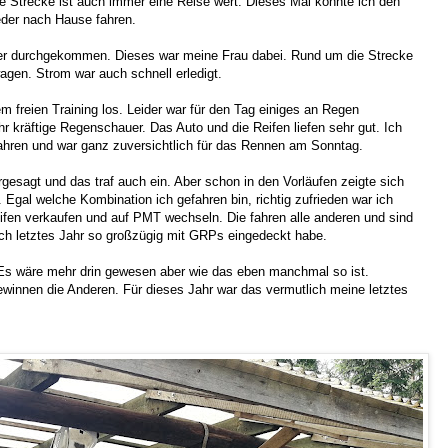
he Strecke ist auch immer eine Reise wert. Dieses Mal konnte ich den
der nach Hause fahren.
per durchgekommen. Dieses war meine Frau dabei. Rund um die Strecke
agen. Strom war auch schnell erledigt.
freien Training los. Leider war für den Tag einiges an Regen
hr kräftige Regenschauer. Das Auto und die Reifen liefen sehr gut. Ich
ahren und war ganz zuversichtlich für das Rennen am Sonntag.
gesagt und das traf auch ein. Aber schon in den Vorläufen zeigte sich
Egal welche Kombination ich gefahren bin, richtig zufrieden war ich
eifen verkaufen und auf PMT wechseln. Die fahren alle anderen und sind
ich letztes Jahr so großzügig mit GRPs eingedeckt habe.
Es wäre mehr drin gewesen aber wie das eben manchmal so ist.
innen die Anderen. Für dieses Jahr war das vermutlich meine letztes