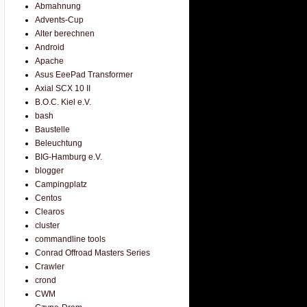
Abmahnung
Advents-Cup
Alter berechnen
Android
Apache
Asus EeePad Transformer
Axial SCX 10 II
B.O.C. Kiel e.V.
bash
Baustelle
Beleuchtung
BIG-Hamburg e.V.
blogger
Campingplatz
Centos
Clearos
cluster
commandline tools
Conrad Offroad Masters Series
Crawler
crond
CWM