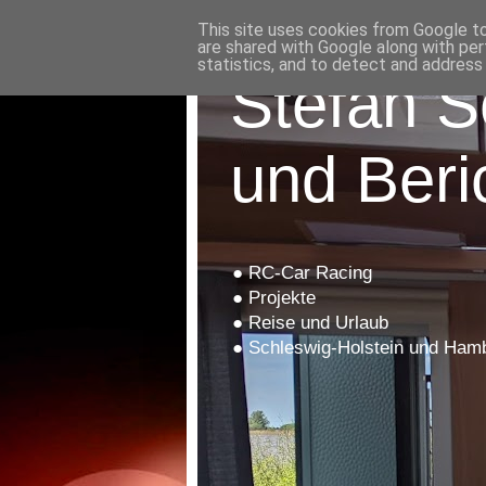
This site uses cookies from Google to 
are shared with Google along with per
statistics, and to detect and address
Stefan S
und Beri
● RC-Car Racing
● Projekte
● Reise und Urlaub
● Schleswig-Holstein und Ham