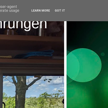
 user-agent
nerate usage
LEARN MORE
GOT IT
hrungen