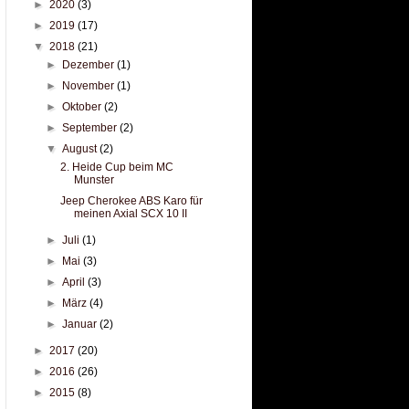
►
2020
(3)
►
2019
(17)
▼
2018
(21)
►
Dezember
(1)
►
November
(1)
►
Oktober
(2)
►
September
(2)
▼
August
(2)
2. Heide Cup beim MC
Munster
Jeep Cherokee ABS Karo für
meinen Axial SCX 10 II
►
Juli
(1)
►
Mai
(3)
►
April
(3)
►
März
(4)
►
Januar
(2)
►
2017
(20)
►
2016
(26)
►
2015
(8)