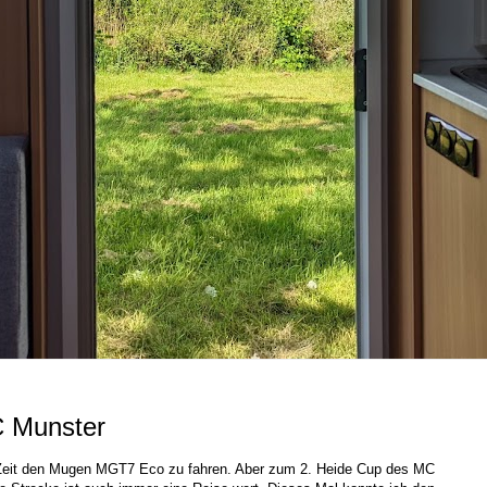
C Munster
iel Zeit den Mugen MGT7 Eco zu fahren. Aber zum 2. Heide Cup des MC