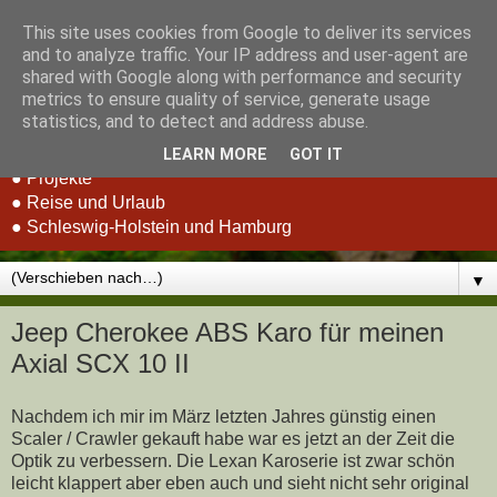
This site uses cookies from Google to deliver its services
Stefan Schluppeck -
and to analyze traffic. Your IP address and user-agent are
shared with Google along with performance and security
Erfahrungen und Berichte
metrics to ensure quality of service, generate usage
statistics, and to detect and address abuse.
● RC-Car Racing
LEARN MORE
GOT IT
● Projekte
● Reise und Urlaub
● Schleswig-Holstein und Hamburg
▼
Jeep Cherokee ABS Karo für meinen
Axial SCX 10 II
Nachdem ich mir im März letzten Jahres günstig einen
Scaler / Crawler gekauft habe war es jetzt an der Zeit die
Optik zu verbessern. Die Lexan Karoserie ist zwar schön
leicht klappert aber eben auch und sieht nicht sehr original