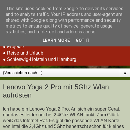
This site uses cookies from Google to deliver its services
Stefan Schluppeck -
and to analyze traffic. Your IP address and user-agent are
shared with Google along with performance and security
Erfahrungen und Berichte
metrics to ensure quality of service, generate usage
statistics, and to detect and address abuse.
● RC-Car Racing
LEARN MORE
GOT IT
● Projekte
● Reise und Urlaub
● Schleswig-Holstein und Hamburg
▼
Lenovo Yoga 2 Pro mit 5Ghz Wlan
aufrüsten
Ich habe ein Lenovo Yoga 2 Pro. An sich ein super Gerät,
nur das es leider nur bei 2,4Ghz WLAN funkt. Zum Glück
weiß das Internet Rat. Es gibt die passende WLAN Karte
von Intel die 2,4Ghz und 5Ghz beherrscht schon für kleines