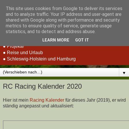
This site uses cookies from Google to deliver its services
Stefan Schluppeck -
and to analyze traffic. Your IP address and user-agent are
shared with Google along with performance and security
Erfahrungen und Berichte
metrics to ensure quality of service, generate usage
statistics, and to detect and address abuse.
● RC-Car Racing
LEARN MORE
GOT IT
● Projekte
● Reise und Urlaub
● Schleswig-Holstein und Hamburg
▼
RC Racing Kalender 2020
Hier ist mein
Racing Kalender
für dieses Jahr (2019), er wird
ständig angepasst und aktualisiert: