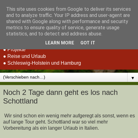
This site uses cookies from Google to deliver its services
Stefan Schluppeck -
and to analyze traffic. Your IP address and user-agent are
shared with Google along with performance and security
Erfahrungen und Berichte
metrics to ensure quality of service, generate usage
statistics, and to detect and address abuse.
● RC-Car Racing
LEARN MORE
GOT IT
● Projekte
● Reise und Urlaub
● Schleswig-Holstein und Hamburg
▼
Noch 2 Tage dann geht es los nach
Schottland
Wir sind schon ein wenig mehr aufgeregt als sonst, wenn es
auf lange Tour geht. Schottland war so viel mehr
Vorbereitung als ein langer Urlaub in Italien.